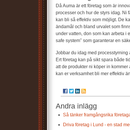
Då Auma är ett företag som är innov
processer och hur de styrs idag. Ni 
kan bli så effektiv som möjligt. De ka
ändamål och bland urvalet som finns 
under vatten, don som kan arbeta i ett
safe system" som garanterar en säker
Jobbar du idag med processtyrning av
Ert företag kan på sikt spara både ti
att de produkter ni köper in kommer a
kan er verksamhet bli mer effektiv ä
Andra inlägg
Så tänker framgångsrika företag
Driva företag i Lund - en stad me