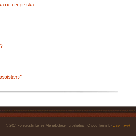
ka och engelska
r?
 assistans?
© 2014 Foretagslankar.se. Alla rättigheter förbehållna. | ChocoTheme by
.css{mayo}