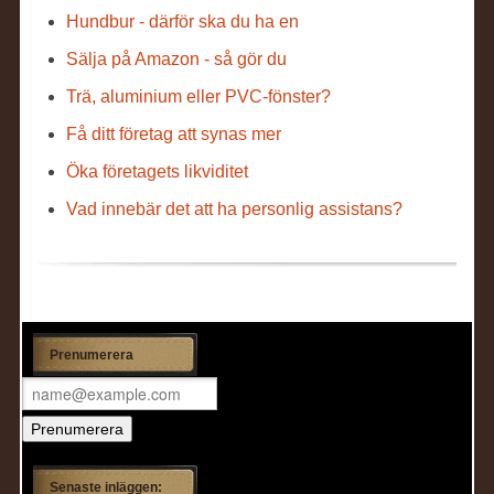
Hundbur - därför ska du ha en
Sälja på Amazon - så gör du
Trä, aluminium eller PVC-fönster?
Få ditt företag att synas mer
Öka företagets likviditet
Vad innebär det att ha personlig assistans?
Prenumerera
Senaste inläggen: